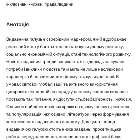
інклюзивні книжки, права людини
Анотація
Видавнича галузь є своєрідним маркером, який відображає
реальний стан у багатьох аспектах: культурному розвитку,
соціально-економічній ситуації, стані технологічного розвитку.
Новітні видавничі тренди виникають як відповідь на сучасні
потреби і виклики людства та мають не лише наслідковий
характер, а й певним чином формують культурні течії. В
умовах світової глобалізації та активного використання
цифрових технологій на порядку денному світових видавців
постають такі питання, як доступність,безбар’єрність, інклюзія.
Одним із найефективніших кроків на цьому шляху є розвиток
та популяризація інклюзивної літератури через формування
комплексного видавничого напряму. Для цього перед
видавничою галуззю стоїть низка завдань: просвітницька
робота серед населення, оновлення поліграфічної бази,