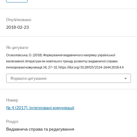
Опубліковано
2018-02-23
Як цитувати
Осмоловська, О. (2018). Формування видавничого напряму української
інклюзивної літератури як новітнього тренду розвитку видавничої справи.
Інтегровані комунікації
, (4), 27–32. https://doi.org/10.28925/2524-2644.2018.4.4
Формати цитування
Номер
№ 4 (2017): Інтегровані комунікації
Розділ
Видавнича справа та редагування