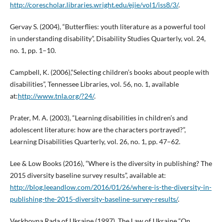
http://corescholar.libraries.wright.edu/ejie/vol1/iss8/3/
.
Gervay S. (2004), “Butterflies: youth literature as a powerful tool
in understanding disability”, Disability Studies Quarterly, vol. 24,
no. 1, pp. 1–10.
Campbell, K. (2006),“Selecting children’s books about people with
disabilities”, Tennessee Libraries, vol. 56, no. 1, available
at:
http://www.tnla.org/?24/
.
Prater, M. A. (2003), “Learning disabilities in children’s and
adolescent literature: how are the characters portrayed?”,
Learning Disabilities Quarterly, vol. 26, no. 1, pp. 47–62.
Lee & Low Books (2016), “Where is the diversity in publishing? The
2015 diversity baseline survey results”, available at:
http://blog.leeandlow.com/2016/01/26/where-is-the-diversity-in-
publishing-the-2015-diversity-baseline-survey-results/
.
Verkhovna Rada of Ukraine (1997), The Law of Ukraine “On