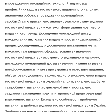
впровадження інноваційних технологій, підготовка
професійних кадрів з інклюзивного видавничого напряму,
аналітична робота, впровадження мотиваційних
засобів.Статтю присвячено аналізу сучасного стану видання
інклюзивної літератури у контексті формування новітнього
видавничого тренду. Досліджено міжнародний досвід
використання інклюзивних видань у просвітницьких цілях. У
процесі дослідження, для досягнення поставленої мети,
виконано такі завдання: сформульовано визначення
інклюзивної літератури як окремого видавничого напряму;
досліджено міжнародний досвід вивчення питання та рівень
поінформованості читачів про українські інклюзивні видання;
обґрунтовано доцільність комплексного виокремлення видань
інклюзивної літератури в окремий напрям; виявлено здобутки
та проблемні питання з окресленої теми; поставлено
завдання та наведено практичні пропозиції щодо реалізації
визначеного питання. Визначено особливості, проблемні
питання та здобутки видання інклюзивної літератури в Україні.
Зроблено висновок, що видавничий напрям інклюзивної