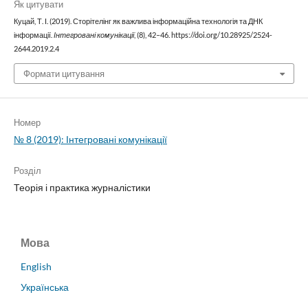
Як цитувати
Куцай, Т. І. (2019). Сторітелінг як важлива інформаційна технологія та ДНК
інформації.
Інтегровані комунікації
, (8), 42–46. https://doi.org/10.28925/2524-
2644.2019.2.4
Формати цитування
Номер
№ 8 (2019): Інтегровані комунікації
Розділ
Теорія і практика журналістики
Мова
English
Українська