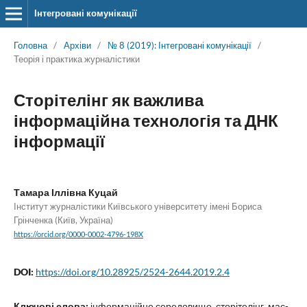
Інтегровані комунікації
Головна
/
Архіви
/
№ 8 (2019): Інтегровані комунікації
/
Теорія і практика журналістики
Сторітелінг як важлива
інформаційна технологія та ДНК
інформації
Тамара Іллівна Куцай
Інститут журналістики Київського університету імені Бориса
Грінченка (Київ, Україна)
https://orcid.org/0000-0002-4796-198X
DOI:
https://doi.org/10.28925/2524-2644.2019.2.4
Ключові слова:
інформаційне середовище, сторітелінг, мас-