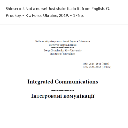
Shinsero J. Not a nurse! Just shake it, do it! from English. G.
Prudkoy. – K .: Force Ukraine, 2019. – 176 p.