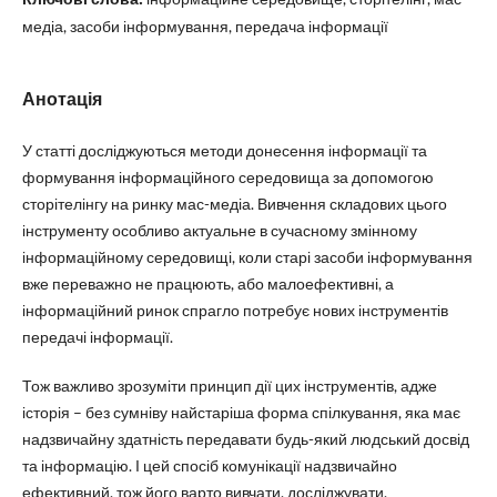
медіа, засоби інформування, передача інформації
Анотація
У статті досліджуються методи донесення інформації та
формування інформаційного середовища за допомогою
сторітелінгу на ринку мас-медіа. Вивчення складових цього
інструменту особливо актуальне в сучасному змінному
інформаційному середовищі, коли старі засоби інформування
вже переважно не працюють, або малоефективні, а
інформаційний ринок спрагло потребує нових інструментів
передачі інформації.
Тож важливо зрозуміти принцип дії цих інструментів, адже
історія – без сумніву найстаріша форма спілкування, яка має
надзвичайну здатність передавати будь-який людський досвід
та інформацію. І цей спосіб комунікації надзвичайно
ефективний, тож його варто вивчати, досліджувати,