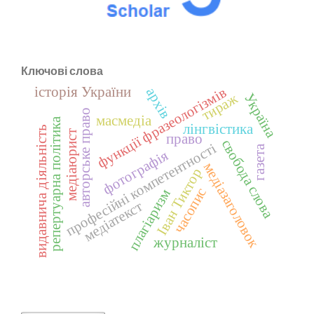
Ключові слова
історія України
функції фразеологізмів
архів
Україна
тираж
авторське право
масмедіа
репертуарна політика
лінгвістика
видавнича діяльність
медіаюрист
право
свобода слова
професійні компетентності
газета
фотографія
медіазаголовок
Іван Тиктор
часопис
плагіаризм
медіатекст
журналіст