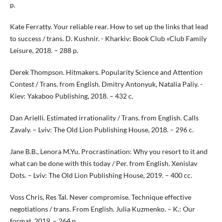
p.
Kate Ferratty. Your reliable rear. How to set up the links that lead
to success / trans. D. Kushnir. - Kharkiv: Book Club «Club Family
Leisure, 2018. – 288 p.
Derek Thompson. Hitmakers. Popularity Science and Attention
Contest / Trans. from English. Dmitry Antonyuk, Natalia Paliy. -
Kiev: Yakaboo Publishing, 2018. – 432 c.
Dan Arielli. Estimated irrationality / Trans. from English. Calls
Zavaly. – Lviv: The Old Lion Publishing House, 2018. – 296 c.
Jane B.B., Lenora M.Yu. Procrastination: Why you resort to it and
what can be done with this today / Per. from English. Xenislav
Dots. – Lviv: The Old Lion Publishing House, 2019. – 400 cc.
Voss Chris, Res Tal. Never compromise. Technique effective
negotiations / trans. From English. Julia Kuzmenko. – K.: Our
format, 2019. – 264 p.