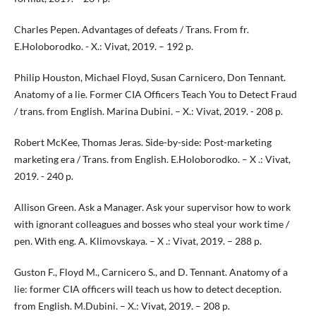
Charles Pepen. Advantages of defeats / Trans. From fr.
E.Holoborodko. - X.: Vivat, 2019. – 192 p.
Philip Houston, Michael Floyd, Susan Carnicero, Don Tennant.
Anatomy of a lie. Former CIA Officers Teach You to Detect Fraud
/ trans. from English. Marina Dubini. – X.: Vivat, 2019. - 208 p.
Robert McKee, Thomas Jeras. Side-by-side: Post-marketing
marketing era / Trans. from English. E.Holoborodko. – X .: Vivat,
2019. - 240 p.
Allison Green. Ask a Manager. Ask your supervisor how to work
with ignorant colleagues and bosses who steal your work time /
pen. With eng. A. Klimovskaya. – X .: Vivat, 2019. – 288 p.
Guston F., Floyd M., Carnicero S., and D. Tennant. Anatomy of a
lie: former CIA officers will teach us how to detect deception.
from English. M.Dubini. – X.: Vivat, 2019. – 208 p.