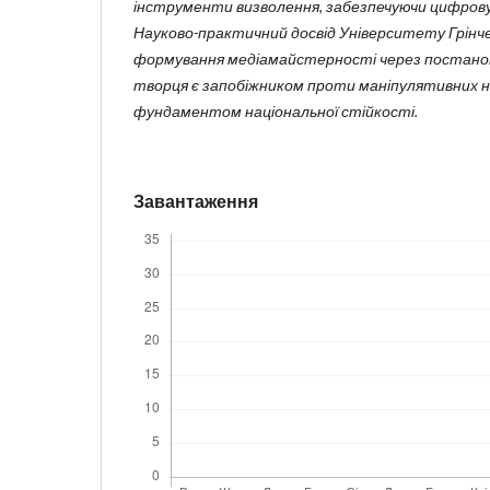
інструменти визволення, забезпечуючи цифрову с
Науково-практичний досвід Університету Грінч
формування медіамайстерності через постанов
творця є запобіжником проти маніпулятивних 
фундаментом національної стійкості.
Завантаження