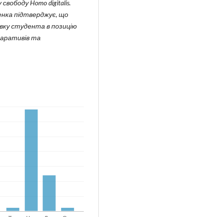
вободу Homo digitalis.
енка підтверджує, що
ку студента в позицію
наративів та