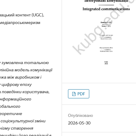
вацький контент (UGC),
и, медіапросьюмеризм
у зумовлена тотальною
нійна модель комунікації
жа між виробником і
у цифрову епоху
поведінки користувача,
PDF
інформаційного
лобального
теоретичне
Опубліковано
соціокультурної зміни
2026-05-30
нізму створення
ецифіки його реалізації в