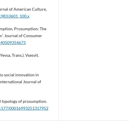
ournal of American Culture,
.1983.0601_100.x
sumption, Prosumption: The
mer’. Journal of Consumer
9540509354673
Yevsa, Trans.). Vsesvit.
o social innovation in
nternational Journal of
l typology of prosumption.
10.1177/00016993251317952