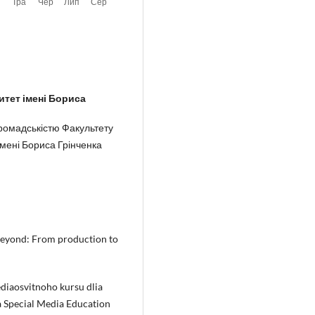
итет імені Бориса
громадськістю Факультету
імені Бориса Грінченка
 Beyond: From production to
diaosvitnoho kursu dlia
a Special Media Education