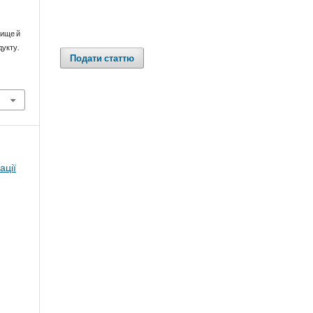
вище й
дукту.
Подати статтю
ації