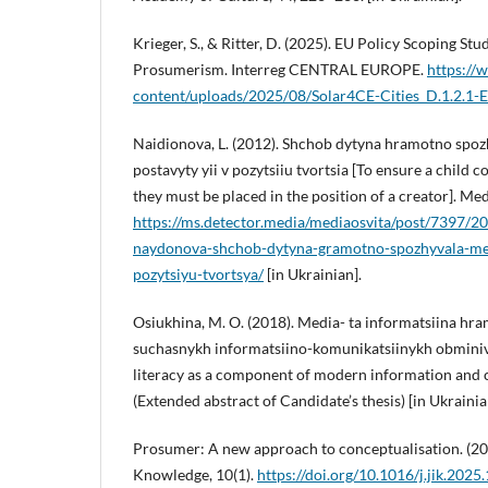
Krieger, S., & Ritter, D. (2025). EU Policy Scoping Stu
Prosumerism. Interreg CENTRAL EUROPE.
https://
content/uploads/2025/08/Solar4CE-Cities_D.1.2.1-E
Naidionova, L. (2012). Shchob dytyna hramotno spoz
postavyty yii v pozytsiiu tvortsia [To ensure a child
they must be placed in the position of a creator]. Me
https://ms.detector.media/mediaosvita/post/7397/2
naydonova-shchob-dytyna-gramotno-spozhyvala-medi
pozytsiyu-tvortsya/
[in Ukrainian].
Osiukhina, M. O. (2018). Media- ta informatsiina hra
suchasnykh informatsiino-komunikatsiinykh obminiv
literacy as a component of modern information and
(Extended abstract of Candidate’s thesis) [in Ukrainia
Prosumer: A new approach to conceptualisation. (202
Knowledge, 10(1).
https://doi.org/10.1016/j.jik.202