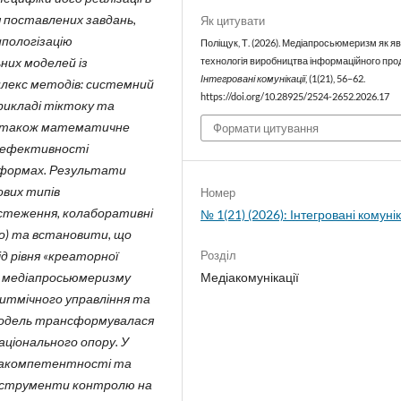
я поставлених завдань,
Як цитувати
пологізацію
Поліщук, Т. (2026). Медіапросьюмеризм як я
них моделей із
технологія виробництва інформаційного про
Інтегровані комунікації
, (1(21), 56–62.
плекс методів: системний
https://doi.org/10.28925/2524-2652.2026.17
прикладі тіктоку та
, а також математичне
Формати цитування
и ефективності
тформах. Результати
ових типів
Номер
дстеження, колаборативні
№ 1(21) (2026): Інтегровані комунік
о) та встановити, що
Розділ
д рівня «креаторної
Медіакомунікації
ь медіапросьюмеризму
ритмічного управління та
а модель трансформувалася
ціонального опору. У
діакомпетентності та
інструменти контролю на