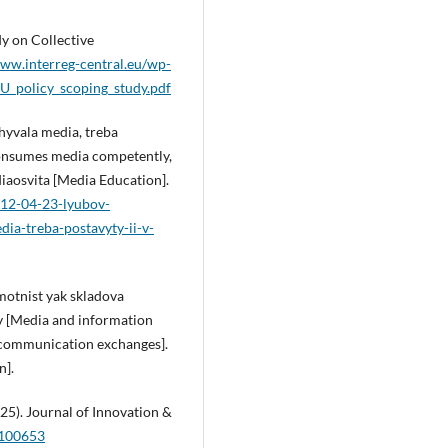
dy on Collective
www.interreg-central.eu/wp-
U_policy_scoping_study.pdf
hyvala media, treba
 consumes media competently,
diaosvita [Media Education].
012-04-23-lyubov-
a-treba-postavyty-ii-v-
motnist yak skladova
 [Media and information
 communication exchanges].
n].
5). Journal of Innovation &
5.100653