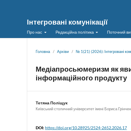
Інтегровані комунікації
Про нас
Редакційна політика
Поточний ви
Головна
/
Архіви
/
№ 1(21) (2026): Інтегровані ком
Медіапросьюмеризм як яви
інформаційного продукту
Тетяна Поліщук
Київський столичний університет імені Бориса Грінче
DOI:
https://doi.org/10.28925/2524-2652.2026.17