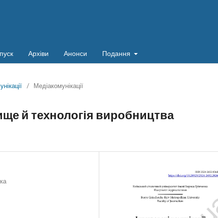
пуск
Архіви
Анонси
Подання
унікації
/
Медіакомунікації
ще й технологія виробництва
нка