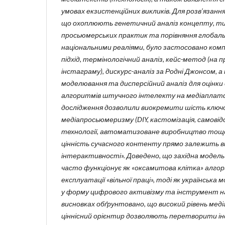
умовах екзистенційних викликів. Для розв’язанн
що охоплюють генетичний аналіз концепту, ти
просьюмерських практик та порівняння глобаль
національними реаліями, було застосовано ком
підхід, термінологічний аналіз, кейс-метод (на 
інстаграму), дискурс-аналіз за Родні Джонсом
моделювання та дисперсійний аналіз для оцінк
алгоритмів штучного інтелекту на медіапла
дослідження дозволили виокремити шість ключ
медіапросьюмеризму (DIY, кастомізація, самові
технології, автоматизоване виробництво тощ
цінність сучасного контенту прямо залежить ві
інтерактивності». Доведено, що західна модел
часто функціонує як «оксамитова клітка» алго
експлуатації «вільної праці», тоді як українськ
у форму цифрового активізму та інструмент на
висновках обґрунтовано, що високий рівень ме
ціннісний орієнтир дозволяють перетворити 