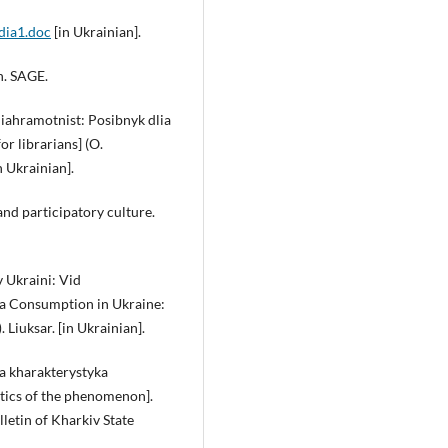
edia1.doc
[in Ukrainian].
n. SAGE.
iahramotnist: Posibnyk dlia
or librarians] (O.
n Ukrainian].
and participatory culture.
v Ukraini: Vid
a Consumption in Ukraine:
Liuksar. [in Ukrainian].
a kharakterystyka
tics of the phenomenon].
letin of Kharkiv State