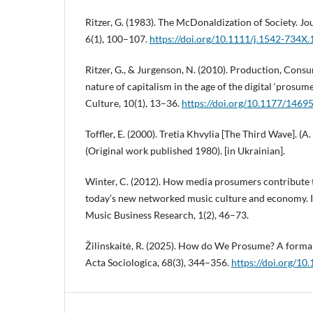
Ritzer, G. (1983). The McDonaldization of Society. J
6(1), 100–107.
https://doi.org/10.1111/j.1542-734X
Ritzer, G., & Jurgenson, N. (2010). Production, Con
nature of capitalism in the age of the digital ‘prosu
Culture, 10(1), 13–36.
https://doi.org/10.1177/146
Toffler, E. (2000). Tretia Khvylia [The Third Wave]. (A. 
(Original work published 1980). [in Ukrainian].
Winter, C. (2012). How media prosumers contribute t
today’s new networked music culture and economy. I
Music Business Research, 1(2), 46–73.
Žilinskaitė, R. (2025). How do We Prosume? A forma
Acta Sociologica, 68(3), 344–356.
https://doi.org/