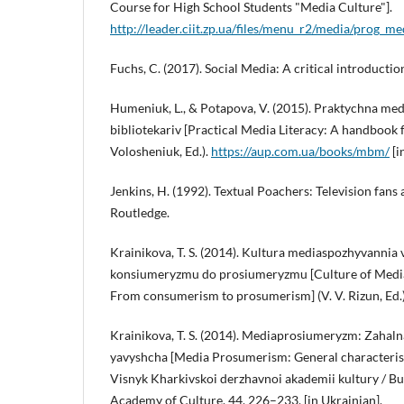
Course for High School Students "Media Culture"].
http://leader.ciit.zp.ua/files/menu_r2/media/prog_m
Fuchs, C. (2017). Social Media: A critical introductio
Humeniuk, L., & Potapova, V. (2015). Praktychna med
bibliotekariv [Practical Media Literacy: A handbook f
Volosheniuk, Ed.).
https://aup.com.ua/books/mbm/
[i
Jenkins, H. (1992). Textual Poachers: Television fans 
Routledge.
Krainikova, T. S. (2014). Kultura mediaspozhyvannia 
konsiumeryzmu do prosiumeryzmu [Culture of Medi
From consumerism to prosumerism] (V. V. Rizun, Ed.). 
Krainikova, T. S. (2014). Mediaprosiumeryzm: Zahaln
yavyshcha [Media Prosumerism: General characteris
Visnyk Kharkivskoi derzhavnoi akademii kultury / Bul
Academy of Culture, 44, 226–233. [in Ukrainian].