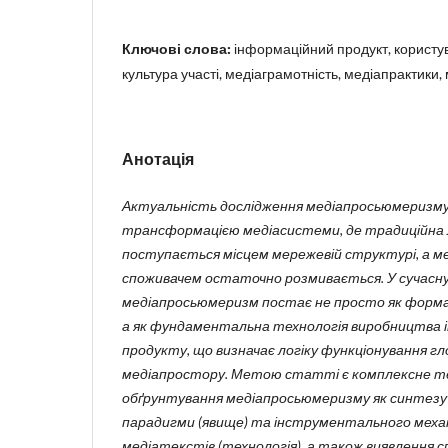
Ключові слова:
інформаційний продукт, користу
культура участі, медіаграмотність, медіапрактик
Анотація
Актуальність дослідження медіапросьюмеризм
трансформацією медіасистеми, де традиційна лі
поступається місцем мережевій структурі, а ме
споживачем остаточно розмивається. У сучасн
медіапросьюмеризм постає не просто як форма 
а як фундаментальна технологія виробництва 
продукту, що визначає логіку функціонування г
медіапростору. Метою статті є комплексне 
обґрунтування медіапросьюмеризму як синтезу 
парадигми (явище) та інструментального меха
медіатекстів (технологія), а також виявлення сп