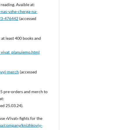
reading. Avaible at:
-nas-vzhe-cherga-na-
023-476442
(accessed
 at least 400 books and
o_vivat_planuiemo.html
ovyi-merch
(accessed
, 5 pre-orders and merch to
at:
ed 25.03.24).
e «Vivat» fights for the
.ua/company/knizhkoviy-