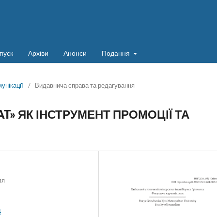
пуск
Архіви
Анонси
Подання
мунікації
/
Видавнича справа та редагування
T» ЯК ІНСТРУМЕНТ ПРОМОЦІЇ ТА
ля
4