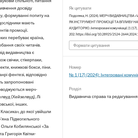
уковій спільноті, питання
ивчення досвіду
Як цитувати
ру, формуванні попиту на
Подоляка, Н. (2024). МЕРЧ ВИДАВНИЦТВА «V
 дослідники мають
ЯК ІНСТРУМЕНТ ПРОМОЦІЇ ТА ВПЛИВУ Н
АУДИТОРІЮ.
Інтегровані комунікації
, (1 (17)
тів промоції.
202. https://doi.org/10.28925/2524-2644.2024
ких перебуває країна,
бання своїх читачів.
Формати цитування
ід видавництва є
ж свічки, стікерпаки,
ти, книжкові бокси, піни.
Номер
нрі фентезі, відповідно
№ 1 (17) (2024): Інтегровані комуні
ть запропоновані
Розділ
роводжуються мерч-
Видавнича справа та редагування
елвуд (Хейзелвуд), Лі
вської, інших.
Класика», до якої увійшли
р’яна Підмогильного
 Ольги Кобилянської «За
а Григорія Квітки-