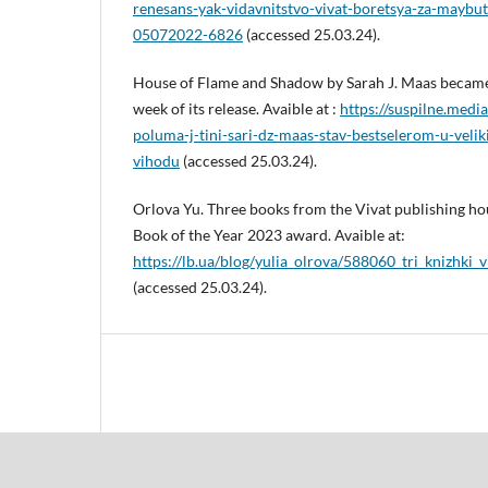
renesans-yak-vidavnitstvo-vivat-boretsya-za-maybu
05072022-6826
(accessed 25.03.24).
House of Flame and Shadow by Sarah J. Maas became 
week of its release. Avaible at :
https://suspilne.med
poluma-j-tini-sari-dz-maas-stav-bestselerom-u-velikij
vihodu
(accessed 25.03.24).
Orlova Yu. Three books from the Vivat publishing 
Book of the Year 2023 award. Avaible at:
https://lb.ua/blog/yulia_olrova/588060_tri_knizhki_v
(accessed 25.03.24).