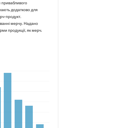
м привабливого
мають додатково для
ерч-продукт.
уванні мерчу. Надано
ми продукції, як мерч.