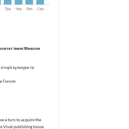
ситет імені Миколи
історії культури та
и Гоголя
e a turn to acquire the
he Vivat publishing house