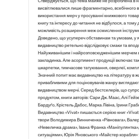
Стверджується, що тема майже не розроблена в на
висвітлювалися лише фрагментарно, всебічного в
використання мерч у просуванні книжкового това
книгу та інтересу до читання не відбулося, а тому
можливість розширення меж осмислення інструмен
Доведено, що усупереч обставинам та умовам, у я
видавництво ретельно відслідковує смаки та вподо
Найуживанішим і найрозповсюдженішим мерчем в
закладинка. Але асортимент продукції включає тако
шкарпетки, тимчасове татуювання, оверлеї, комплек
Значний попит має видавництво на літературу в жа
привабливими для поціновувачів жанру виглядаю
видавництвом мерчі. Серед бестселерів, що суп
продуктом, книги авторів: Сари Дж. Маас, Алі Гейз
Бардуґо, Крістель Дабос, Марка Лівіна, Ірини Грабо
Видавництво «Vivat» пишається серією книг «Vivat 
твори Володимира Винниченка «Рівновага», Вале
«Невеличка драма», Івана Франка «Маніпулянтка»,
ситуаціями», Юрія Яновського «Майстер корабля» т