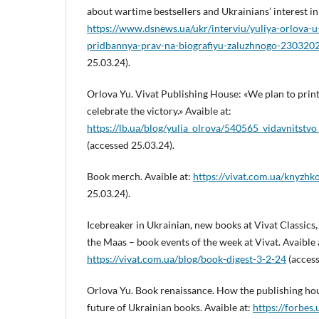
about wartime bestsellers and Ukrainians’ interest in 
https://www.dsnews.ua/ukr/interviu/yuliya-orlova-u
pridbannya-prav-na-biografiyu-zaluzhnogo-23032
25.03.24).
Orlova Yu. Vivat Publishing House: «We plan to print
celebrate the victory.» Avaible at:
https://lb.ua/blog/yulia_olrova/540565_vidavnitstv
(accessed 25.03.24).
Book merch. Avaible at:
https://vivat.com.ua/knyzhk
25.03.24).
Icebreaker in Ukrainian, new books at Vivat Classics
the Maas – book events of the week at Vivat. Avaible 
https://vivat.com.ua/blog/book-digest-3-2-24
(access
Orlova Yu. Book renaissance. How the publishing hous
future of Ukrainian books. Avaible at:
https://forbes