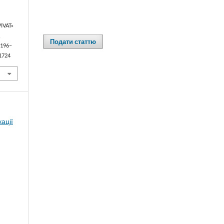
IVAT»
А
Подати статтю
, 196–
.1724
кації