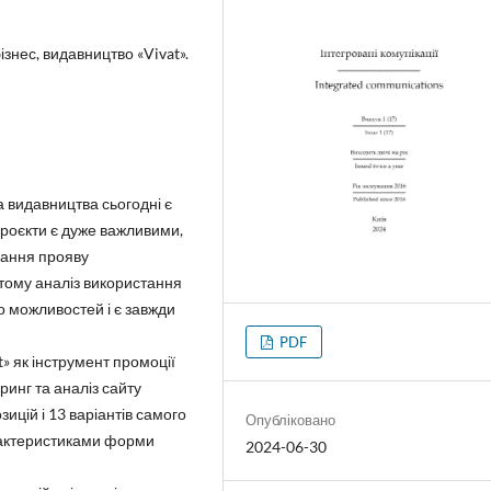
ізнес, видавництво «Vivat».
а видавництва сьогодні є
 проєкти є дуже важливими,
дання прояву
тому аналіз використання
 можливостей і є завжди
PDF
t» як інструмент промоції
инг та аналіз сайту
ицій і 13 варіантів самого
Опубліковано
рактеристиками форми
2024-06-30