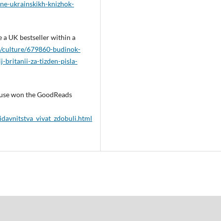
tne-ukrainskikh-knizhok-
a UK bestseller within a
ia/culture/679860-budinok-
-britanii-za-tizden-pisla-
house won the GoodReads
idavnitstva_vivat_zdobuli.html