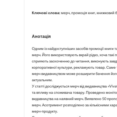
Ключові слова:
мерч, промоція книг, книжковий б
Анотація
Одним із найдоступніших засобів промоції книги т
мерч. Його використовують вкрай рідко, хоча такі
сприяють заохоченню до читання, виконують зав
корпоративної культури, рекламують товар. Саме 
мерч видавництвом може розширити бачення його
актуальним.
У статті досліджується мерч від видавництва «Viva
та впливу на споживача товару. Проведено монітор
видавництва на наявний мерч. Виявлено 50 пропоз
мерч. Асотримент розподілено за кількісними ха
мерч-продукту.