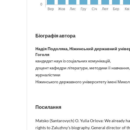
Біографія автора
Надія Подоляка,
Ніжинський державний універ
Гоголя
кандидат наук із соціальних комунікацій,
доцент кафедри літератури, методики її навчання, 
журналістики
Ніжинського державного університету імені Микол
Посилання
Matsko (Santarovych) O. Yulia Orlova: We already hav
rights to Zaluzhny’s biography. General director of t