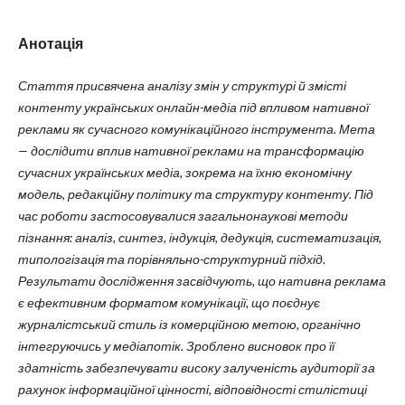
Анотація
Стаття присвячена аналізу змін у структурі й змісті
контенту українських онлайн-медіа під впливом нативної
реклами як сучасного комунікаційного інструмента. Мета
— дослідити вплив нативної реклами на трансформацію
сучасних українських медіа, зокрема на їхню економічну
модель, редакційну політику та структуру контенту. Під
час роботи застосовувалися загальнонаукові методи
пізнання: аналіз, синтез, індукція, дедукція, систематизація,
типологізація та порівняльно-структурний підхід.
Результати дослідження засвідчують, що нативна реклама
є ефективним форматом комунікації, що поєднує
журналістський стиль із комерційною метою, органічно
інтегруючись у медіапотік. Зроблено висновок про її
здатність забезпечувати високу залученість аудиторії за
рахунок інформаційної цінності, відповідності стилістиці