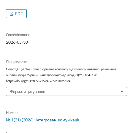
PDF
Опубліковано
2026-05-30
Як цитувати
Селюх, Є. (2026). Трансформація контенту під впливом нативної реклами в
онлайн-медіа України.
Інтегровані комунікації
, (1(21), 184–190.
https://doi.org/10.28925/2524-2652.2026.124
Формати цитування
Номер
№ 1(21) (2026): Інтегровані комунікації