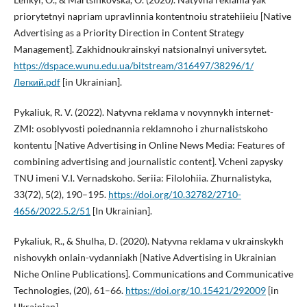
priorytetnyi napriam upravlinnia kontentnoiu stratehiieiu [Native
Advertising as a Priority Direction in Content Strategy
Management]. Zakhidnoukrainskyi natsionalnyi universytet.
https://dspace.wunu.edu.ua/bitstream/316497/38296/1/
Легкий.pdf
[in Ukrainian].
Pykaliuk, R. V. (2022). Natyvna reklama v novynnykh internet-
ZMI: osoblyvosti poiednannia reklamnoho i zhurnalistskoho
kontentu [Native Advertising in Online News Media: Features of
combining advertising and journalistic content]. Vcheni zapysky
TNU imeni V.I. Vernadskoho. Seriia: Filolohiia. Zhurnalistyka,
33(72), 5(2), 190–195.
https://doi.org/10.32782/2710-
4656/2022.5.2/51
[In Ukrainian].
Pykaliuk, R., & Shulha, D. (2020). Natyvna reklama v ukrainskykh
nishovykh onlain-vydanniakh [Native Advertising in Ukrainian
Niche Online Publications]. Communications and Communicative
Technologies, (20), 61–66.
https://doi.org/10.15421/292009
[in
Ukrainian].