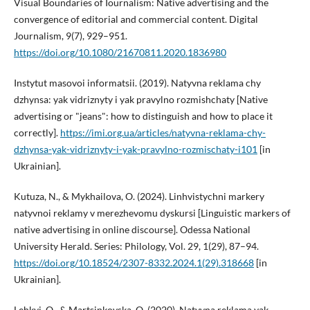
Visual Boundaries of Iournalism: Native advertising and the
convergence of editorial and commercial content. Digital
Journalism, 9(7), 929–951.
https://doi.org/10.1080/21670811.2020.1836980
Instytut masovoi informatsii. (2019). Natyvna reklama chy
dzhynsa: yak vidriznyty i yak pravylno rozmishchaty [Native
advertising or "jeans": how to distinguish and how to place it
correctly].
https://imi.org.ua/articles/natyvna-reklama-chy-
dzhynsa-yak-vidriznyty-i-yak-pravylno-rozmischaty-i101
[in
Ukrainian].
Kutuza, N., & Mykhailova, O. (2024). Linhvistychni markery
natyvnoi reklamy v merezhevomu dyskursi [Linguistic markers of
native advertising in online discourse]. Odessa National
University Herald. Series: Philology, Vol. 29, 1(29), 87–94.
https://doi.org/10.18524/2307-8332.2024.1(29).318668
[in
Ukrainian].
Lehkyi, O., & Martsinkovska, O. (2020). Natyvna reklama yak