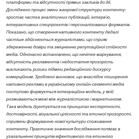
платформи та відсутності прямих закликів до дії.
Досліджено процес зміни жанрової структури контенту:
зростає частка аналітичних публікацій, інтерв’ю,
інтерактивних спецпроєктів і персоналізованих форматів.
Показано, що створення нативного контенту дедалі
частіше здійснюється журналістами, що сприяє
збереженню довіри та зміцненню репутаційної стійкості
медіа. Одночасно встановлено, що нечітке маркування,
відсутність регламентів і недостатня прозорість
викликають ризики підміни редакційного дискурсу
комерційним. Зроблено висновок, що внаслідок поширення
нативної реклами в українському онлайн-сегменті медіа
поступово формується інтеграційна модель, у якій
розмиваються межі між журналістикою і маркетингом.
Така модель ґрунтується на принципах експертності,
достовірності, візуальної цілісності та етичної прозорості,
сприяючи формуванню нової культури споживання
контенту. Практичне значення дослідження полягає в
узагальненні принципів ефективного та етичного