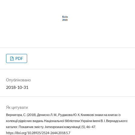
PDF
Опубліковано
2018-10-31
Як цитувати
Вернигора, С. (2018). Дениско Л. М., Рудакова Ю. К. Книжкові знаки на книгах із
колекції рідкісних видань Національної бібліотеки України імені В. І. Вернадського:
каталог. Покажчик змісту.
Інтегровані комунікації
, (5), 46–47.
https://doi.org/10.28925/2524-2644.2018.5.7