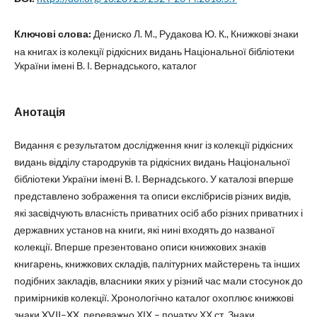
Ключові слова:
Дениско Л. М., Рудакова Ю. К., Книжкові знаки
на книгах із колекції рідкісних видань Національної бібліотеки
України імені В. І. Вернадського, каталог
Анотація
Видання є результатом дослідження книг із колекції рідкісних
видань відділу стародруків та рідкісних видань Національної
бібліотеки України імені В. І. Вернадського. У каталозі вперше
представлено зображення та описи екслібрисів різних видів,
які засвідчують власність приватних осіб або різних приватних і
державних установ на книги, які нині входять до названої
колекції. Вперше презентовано описи книжкових знаків
книгарень, книжкових складів, палітурних майстерень та інших
подібних закладів, власники яких у різний час мали стосунок до
примірників колекції. Хронологічно каталог охоплює книжкові
знаки XVII–XX, переважно ХІХ – початку ХХ ст. Знаки