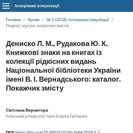
Інтегровані комунікації
Головна
/
Архіви
/
№ 5 (2018): Інтегровані комунікації
/
Рецензії, відгуки, покажчики змістів
Дениско Л. М., Рудакова Ю. К.
Книжкові знаки на книгах із
колекції рідкісних видань
Національної бібліотеки України
імені В. І. Вернадського: каталог.
Покажчик змісту
Світлана Вернигора
Київський університет імені Бориса Грінченка
DOI:
https://doi.org/10.28925/2524-2644.2018.5.7