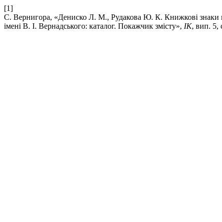
[1]
С. Вернигора, «Дениско Л. М., Рудакова Ю. К. Книжкові знаки н
імені В. І. Вернадського: каталог. Покажчик змісту»,
ІК
, вип. 5,