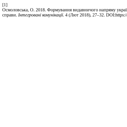
[1]
Осмоловська, О. 2018. Формування видавничого напряму україн
справи.
Інтегровані комунікації
. 4 (Лют 2018), 27–32. DOI:https: